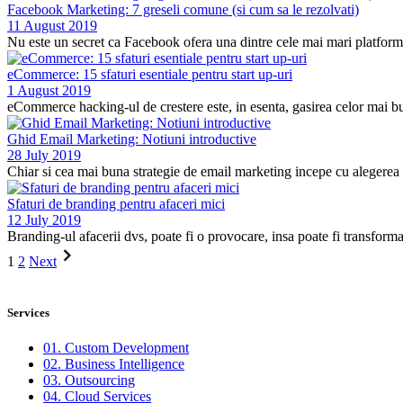
Facebook Marketing: 7 greseli comune (si cum sa le rezolvati)
11 August 2019
Nu este un secret ca Facebook ofera una dintre cele mai mari platforme d
eCommerce: 15 sfaturi esentiale pentru start up-uri
1 August 2019
eCommerce hacking-ul de crestere este, in esenta, gasirea celor mai bune
Ghid Email Marketing: Notiuni introductive
28 July 2019
Chiar si cea mai buna strategie de email marketing incepe cu alegerea u
Sfaturi de branding pentru afaceri mici
12 July 2019
Branding-ul afacerii dvs, poate fi o provocare, insa poate fi transform
Posts
1
2
Next
pagination
Services
01. Custom Development
02. Business Intelligence
03. Outsourcing
04. Cloud Services