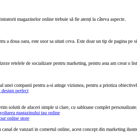
ratorii magazinelor online trebuie să fie atenți la câteva aspecte.
 a doua oara, este usor sa uitati ceva. Este doar un tip de pagina pe site
zeze retelele de socializare pentru marketing, pentru asta am creat o list
 al unei companii pentru a-si atinge viziunea, pentru a priotiza obiectivel
rim solutii de afaceri simple si clare, cu sabloane complet personalizate, g
our online store
canal de vanzari in comertul online, acest concept din marketing ilustreaza