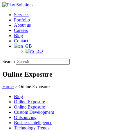
Skip
to
Services
content
Portfolio
About us
Careers
Blog
Contact
Search
Online Exposure
Home
>
Online Exposure
Blog
Online Exposure
Online Exposure
Custom Development
Outsourcing
Business intelligence
Technology Trends