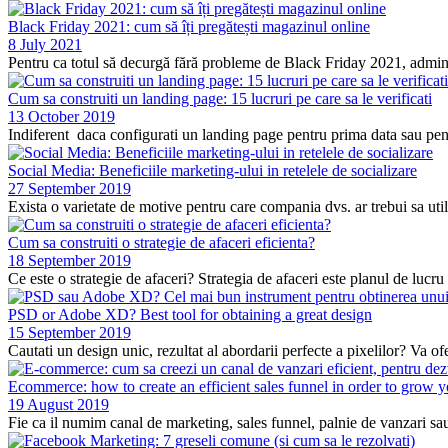
Black Friday 2021: cum să îți pregătești magazinul online
8 July 2021
Pentru ca totul să decurgă fără probleme de Black Friday 2021, administ
Cum sa construiti un landing page: 15 lucruri pe care sa le verificati
13 October 2019
Indiferent daca configurati un landing page pentru prima data sau pentru
Social Media: Beneficiile marketing-ului in retelele de socializare
27 September 2019
Exista o varietate de motive pentru care compania dvs. ar trebui sa utili
Cum sa construiti o strategie de afaceri eficienta?
18 September 2019
Ce este o strategie de afaceri? Strategia de afaceri este planul de lucru
PSD or Adobe XD? Best tool for obtaining a great design
15 September 2019
Cautati un design unic, rezultat al abordarii perfecte a pixelilor? Va ofe
Ecommerce: how to create an efficient sales funnel in order to grow y
19 August 2019
Fie ca il numim canal de marketing, sales funnel, palnie de vanzari sau 